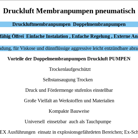
Druckluft Membranpumpen pneumatisch
Druckluftmembranpumpen Doppelmembranpumpen
ähig Ölfrei Einfache Instalation , Enfache Regelung , Externe 
endung, für Viskose und dünnflüssige aggressive leicht entzündbare ab
Vorteile der Doppelmembranpumpen Druckluft PUMPEN
Trockenlaufgeschützt
Selbstansaugung Trocken
Druck und Fördermenge stufenlos einstellbar
Große Vielfalt an Werkstoffen und Materialien
Kompakte Bauweise
Universell
einsetzbar
auch als Tauchpumpe
EX Ausführungen
einsatz in explosionsgefährdeten Bereichen; Ex-Sc