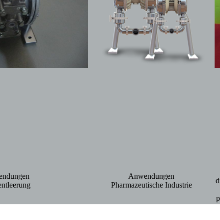
ndungen
Anwendungen
d
ntleerung
Pharmazeutische Industrie
p