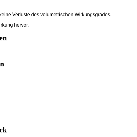
keine Verluste des volumetrischen Wirkungsgrades.
rkung hervor.
en
en
uck