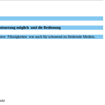
Ansteuerung möglich und die Bedienung
rasive Flüssigkeiten wie auch für schonend zu fördernde Medien.
hutz