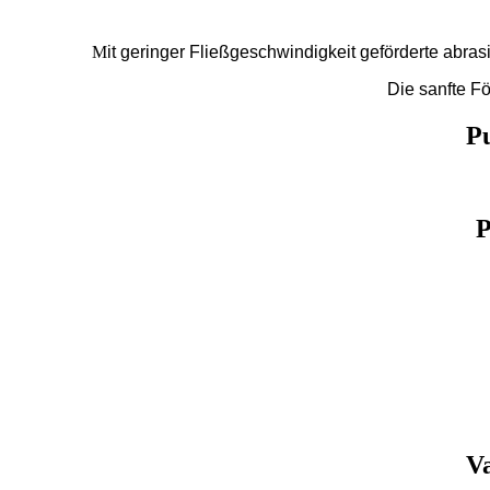
M
it geringer Fließgeschwindigkeit geförderte ab
Die sanfte F
P
P
Va