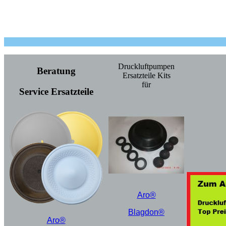
Druckluftpumpen
Beratung
Ersatzteile Kits
für
Service Ersatzteile
Aro®
Blagdon®
Aro®