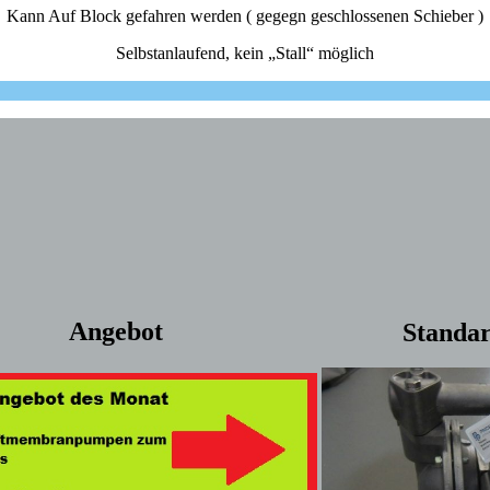
Kann Auf Block gefahren werden ( gegegn geschlossenen Schieber )
Selbstanlaufend, kein „Stall“ möglich
Angebot
Standa