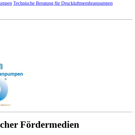
pumpen
Technische Beratung für Druckluftmembranpumpen
icher Fördermedien