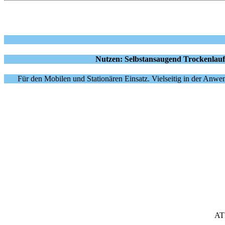
Nutzen: Selbstansaugend Trockenlauff
Für den Mobilen und Stationären Einsatz. Vielseitig in der Anw
AT