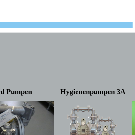
rd Pumpen
Hygienenpumpen 3A