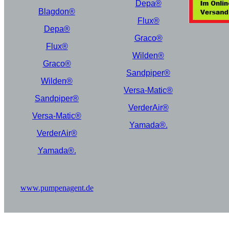
Depa®
Blagdon®
Flux®
Depa®
Graco®
Flux®
Wilden®
Graco®
Sandpiper®
Wilden®
Versa-Matic®
Sandpiper®
VerderAir®
Versa-Matic®
Yamada®.
VerderAir®
Yamada®.
www.pumpenagent.de